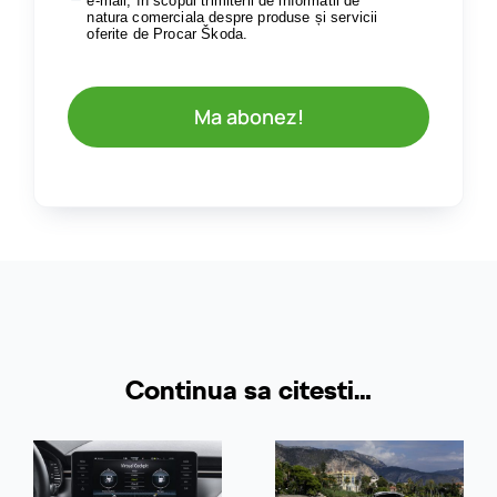
e-mail, în scopul trimiterii de informatii de
natura comerciala despre produse și servicii
oferite de Procar Škoda.
Ma abonez!
Continua sa citesti…