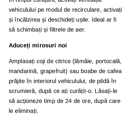
vehiculului pe modul de recirculare, activați
și încălzirea și deschideți ușile. Ideal ar fi
să schimbați și filtrele de aer.
Aduceți mirosuri noi
Amplasați coji de citrice (lămâie, portocală,
mandarină, grapefruit) sau boabe de cafea
prăjite în interiorul vehiculului, de pildă în
scrumieră, după ce ați curățit-o. Lăsați-le
să acționeze timp de 24 de ore, după care
le eliminați.