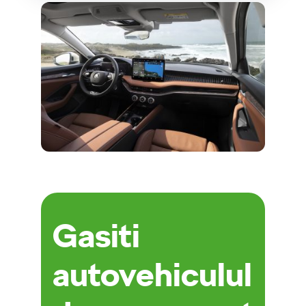
Gasiti
autovehiculul