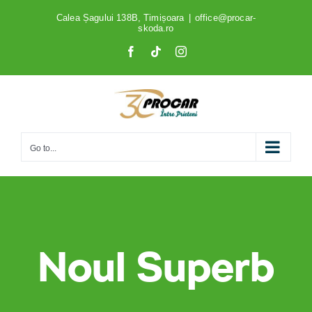
Skip
Calea Șagului 138B, Timișoara
|
office@procar-
skoda.ro
to
Facebook
Tiktok
Instagram
content
Go to...
Noul Superb