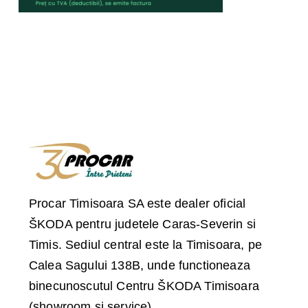
Procar Timisoara SA este dealer oficial
ŠKODA pentru judetele Caras-Severin si
Timis. Sediul central este la Timisoara, pe
Calea Sagului 138B, unde functioneaza
binecunoscutul Centru ŠKODA Timisoara
(showroom si service).