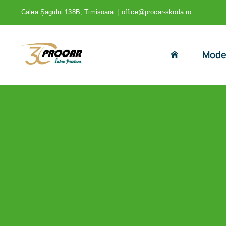
Skip
Calea Șagului 138B, Timișoara
|
office@procar-skoda.ro
to
content
Mode