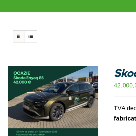
Skod
42.000
DETAILS
TVA dedu
fabrica