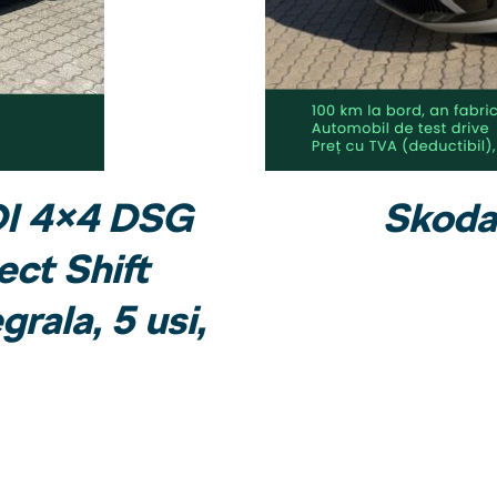
I 4×4 DSG
Skoda 
ct Shift
rala, 5 usi,