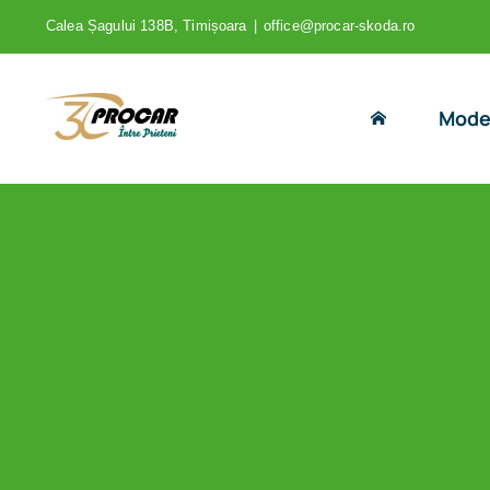
Skip
Calea Șagului 138B, Timișoara
|
office@procar-skoda.ro
to
content
Mode